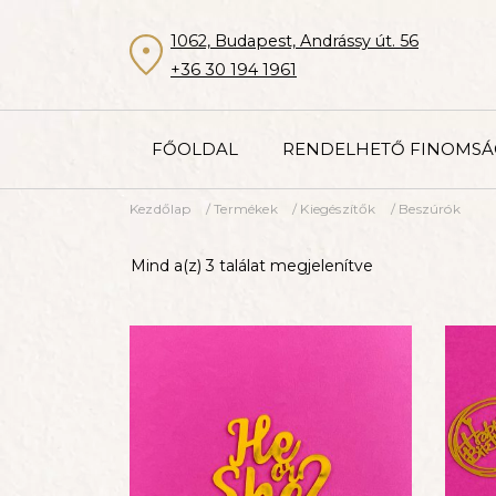
Kilépés
a
1062, Budapest, Andrássy út. 56
tartalomba
+36 30 194 1961
FŐOLDAL
RENDELHETŐ FINOMS
Kezdőlap
/
Termékek
/
Kiegészítők
/ Beszúrók
Mind a(z) 3 találat megjelenítve
TORTA RENDELÉS
MACARON, SÜTI, KEKSZ
KIEGÉSZÍTŐK