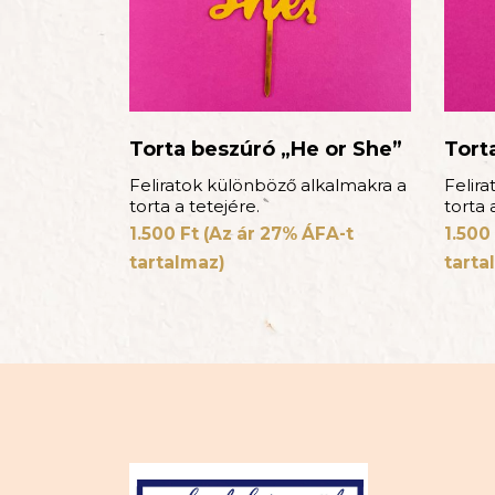
Torta beszúró „He or She”
Tort
Feliratok különböző alkalmakra a
Felir
torta a tetejére.
torta 
1.500
Ft
(Az ár 27% ÁFA-t
1.500
tartalmaz)
tarta