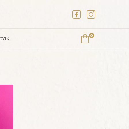
0
GYIK
A
Z ÁR 18% ÁFA-T
TA