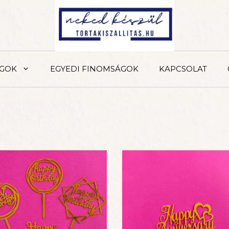
ÁGOK
EGYEDI FINOMSÁGOK
KAPCSOLAT
MENTES MÁLNA TORT
6 szeletes, 12 szeletes
11.340
FT
–
22.680
FT
(A
TARTALMAZ)
PISZTÁCIÁS SAJTTOR