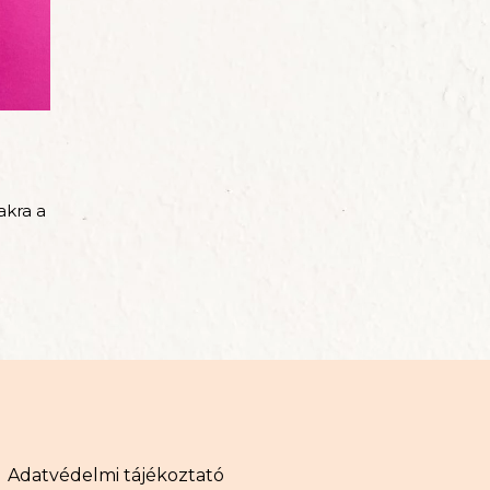
szeletes, 12 szeletes
Z ÁR 18% ÁFA-T
AJTTORTA
szeletes, 12 szeletes
Z ÁR 18% ÁFA-T
akra a
szeletes, 12 szeletes
Z ÁR 18% ÁFA-T
Adatvédelmi tájékoztató