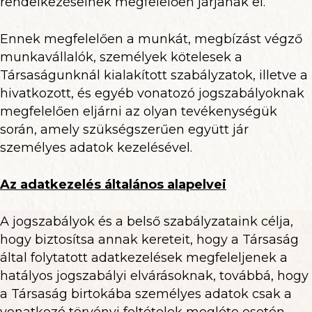
rendelkezéseinek megfelelően járjanak el.
Ennek megfelelően a munkát, megbízást végző
munkavállalók, személyek kötelesek a
Társaságunknál kialakított szabályzatok, illetve a
hivatkozott, és egyéb vonatozó jogszabályoknak
megfelelően eljárni az olyan tevékenységük
során, amely szükségszerűen együtt jár
személyes adatok kezelésével.
Az adatkezelés általános alapelvei
A jogszabályok és a belső szabályzataink célja,
hogy biztosítsa annak kereteit, hogy a Társaság
által folytatott adatkezelések megfeleljenek a
hatályos jogszabályi elvárásoknak, továbbá, hogy
a Társaság birtokába személyes adatok csak a