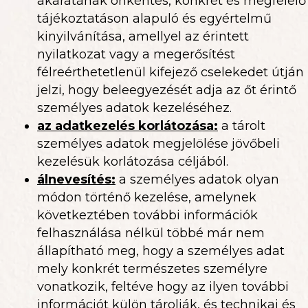
akaratának önkéntes, konkrét és megfelelő
tájékoztatáson alapuló és egyértelmű
kinyilvánítása, amellyel az érintett
nyilatkozat vagy a megerősítést
félreérthetetlenül kifejező cselekedet útján
jelzi, hogy beleegyezését adja az őt érintő
személyes adatok kezeléséhez.
az adatkezelés korlátozása
:
a tárolt
személyes adatok megjelölése jövőbeli
kezelésük korlátozása céljából.
álnevesítés
:
a személyes adatok olyan
módon történő kezelése, amelynek
következtében további információk
felhasználása nélkül többé már nem
állapítható meg, hogy a személyes adat
mely konkrét természetes személyre
vonatkozik, feltéve hogy az ilyen további
információt külön tárolják, és technikai és