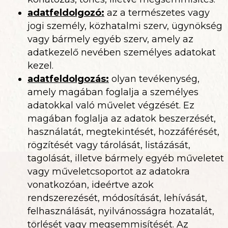
adatfeldolgozó
:
az a természetes vagy
jogi személy, közhatalmi szerv, ügynökség
vagy bármely egyéb szerv, amely az
adatkezelő nevében személyes adatokat
kezel.
adatfeldolgozás:
olyan tevékenység,
amely magában foglalja a személyes
adatokkal való művelet végzését. Ez
magában foglalja az adatok beszerzését,
használatát, megtekintését, hozzáférését,
rögzítését vagy tárolását, listázását,
tagolását, illetve bármely egyéb műveletet
vagy műveletcsoportot az adatokra
vonatkozóan, ideértve azok
rendszerezését, módosítását, lehívását,
felhasználását, nyilvánosságra hozatalát,
törlését vagy megsemmisítését. Az