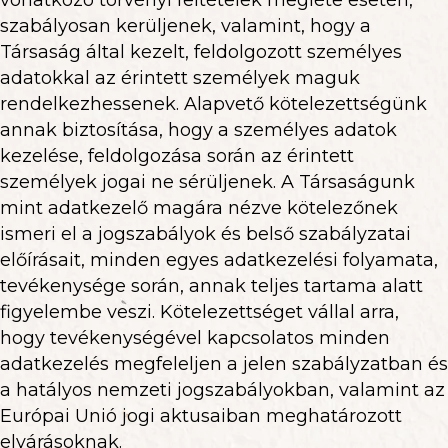
vonatkozó törvényi feltételek megléte esetén,
szabályosan kerüljenek, valamint, hogy a
Társaság által kezelt, feldolgozott személyes
adatokkal az érintett személyek maguk
rendelkezhessenek. Alapvető kötelezettségünk
annak biztosítása, hogy a személyes adatok
kezelése, feldolgozása során az érintett
személyek jogai ne sérüljenek. A Társaságunk
mint adatkezelő magára nézve kötelezőnek
ismeri el a jogszabályok és belső szabályzatai
előírásait, minden egyes adatkezelési folyamata,
tevékenysége során, annak teljes tartama alatt
figyelembe veszi. Kötelezettséget vállal arra,
hogy tevékenységével kapcsolatos minden
adatkezelés megfeleljen a jelen szabályzatban és
a hatályos nemzeti jogszabályokban, valamint az
Európai Unió jogi aktusaiban meghatározott
elvárásoknak.