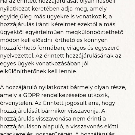
Ha az érintett hozzájárulását olyan írásbeli
nyilatkozat keretében adja meg, amely
egyidejűleg más ügyekre is vonatkozik, a
hozzájárulás iránti kérelmet ezektől a más
ügyektől egyértelműen megkülönböztethető
módon kell előadni, érthető és könnyen
hozzáférhető formában, világos és egyszerű
nyelvezettel. Az érintett hozzájárulásának az
egyes ügyek vonatkozásában jól
elkülöníthetőnek kell lennie.
A hozzájáruló nyilatkozat bármely olyan része,
amely a GDPR rendelkezéseibe ütközik,
érvénytelen. Az Érintett jogosult arra, hogy
hozzájárulását bármikor visszavonja. A
hozzájárulás visszavonása nem érinti a
hozzájáruláson alapuló, a visszavonás előtti
adatkezelés jogszerűségét. A hozzájárulás