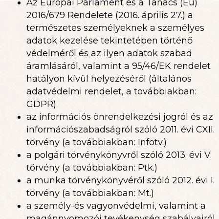
Az Európai Parlament és a Tanács (Eu)
2016/679 Rendelete (2016. április 27.) a
természetes személyeknek a személyes
adatok kezelése tekintetében történő
védelméről és az ilyen adatok szabad
áramlásáról, valamint a 95/46/EK rendelet
hatályon kívül helyezéséről (általános
adatvédelmi rendelet, a továbbiakban:
GDPR)
az információs önrendelkezési jogról és az
információszabadságról szóló 2011. évi CXII.
törvény (a továbbiakban: Infotv.)
a polgári törvénykönyvről szóló 2013. évi V.
törvény (a továbbiakban: Ptk.)
a munka törvénykönyvéről szóló 2012. évi I.
törvény (a továbbiakban: Mt.)
a személy-és vagyonvédelmi, valamint a
magánnyomozói tevékenység szabályairól