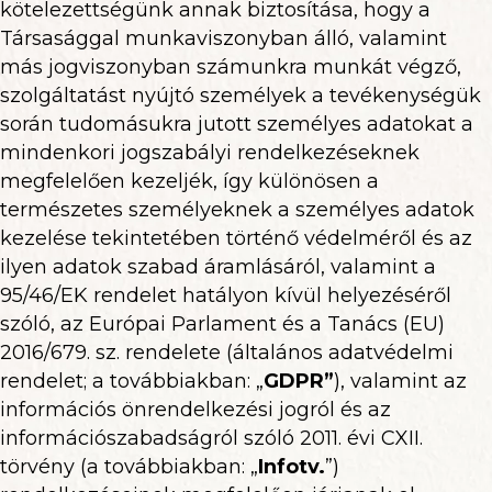
kötelezettségünk annak biztosítása, hogy a
Társasággal munkaviszonyban álló, valamint
más jogviszonyban számunkra munkát végző,
szolgáltatást nyújtó személyek a tevékenységük
során tudomásukra jutott személyes adatokat a
mindenkori jogszabályi rendelkezéseknek
megfelelően kezeljék, így különösen a
természetes személyeknek a személyes adatok
kezelése tekintetében történő védelméről és az
ilyen adatok szabad áramlásáról, valamint a
95/46/EK rendelet hatályon kívül helyezéséről
szóló, az Európai Parlament és a Tanács (EU)
2016/679. sz. rendelete (általános adatvédelmi
rendelet; a továbbiakban: „
GDPR
”
), valamint az
információs önrendelkezési jogról és az
információszabadságról szóló 2011. évi CXII.
törvény (a továbbiakban: „
Infotv.
”)