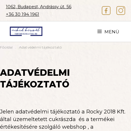
Kilépés
1062, Budapest, Andrássy út. 56
a
+36 30 194 1961
tartalomba
MENÜ
Főoldal
Adatvédelmi tájékoztató
ADATVÉDELMI
TÁJÉKOZTATÓ
Jelen adatvédelmi tájékoztató a Rocky 2018 Kft.
által üzemeltetett cukrászda és a termékei
értékesítésére szolgáló webshop , a