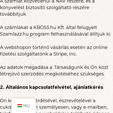
A számlát közvetlenül a NAV részére, és a
könyvelést biztosító szolgáltató részére
továbbítjuk.
A számlákat a KBOSS.hu Kft. által felügyelt
Szamlazz.hu program felhasználásával állítjuk ki.
A webshopon történő vásárlás esetén az online
fizetési szolgáltatónk a Stripe, Inc.
Az adatok megadása a Társaságunk és Ön közt
létrejövő szerződés megkötéséhez szükséges.
2. Általános kapcsolatfelvétel, ajánlatkérés
Elem hozzáadva a kosárhoz.
PÉNZTÁR
Ön kérésével, kérdésével, észrevételével a
0 elemek -
0
Ft
HU
cukrászdánkban személyesen, vagy e-mailben,