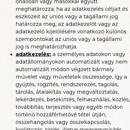
önállóan vagy másokkal együtt
meghatározza; ha az adatkezelés céljait és
eszközeit az uniós vagy a tagállami jog
határozza meg, az adatkezelőt vagy az
adatkezelő kijelölésére vonatkozó különös
szempontokat az uniós vagy a tagállami
jog is meghatározhatja.
adatkezelés
:
a személyes adatokon vagy
adatállományokon automatizált vagy nem
automatizált módon végzett bármely
művelet vagy műveletek összessége, így a
gyűjtés, rögzítés, rendszerezés, tagolás,
tárolás, átalakítás vagy megváltoztatás,
lekérdezés, betekintés, felhasználás, közlés,
továbbítás, terjesztés vagy egyéb módon
történő hozzáférhetővé tétel útján,
összehangolás vagy összekapcsolás,
korlátozás, törlés, illetve megsemmisítés.