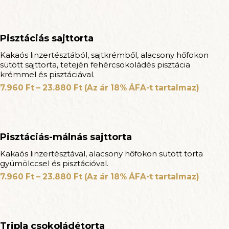
Pisztáciás sajttorta
Kakaós linzertésztából, sajtkrémből, alacsony hőfokon
sütött sajttorta, tetején fehércsokoládés pisztácia
krémmel és pisztáciával.
7.960
Ft
–
23.880
Ft
(Az ár 18% ÁFA-t tartalmaz)
Pisztáciás-málnás sajttorta
Kakaós linzertésztával, alacsony hőfokon sütött torta
gyümölccsel és pisztációval.
7.960
Ft
–
23.880
Ft
(Az ár 18% ÁFA-t tartalmaz)
Tripla csokoládétorta