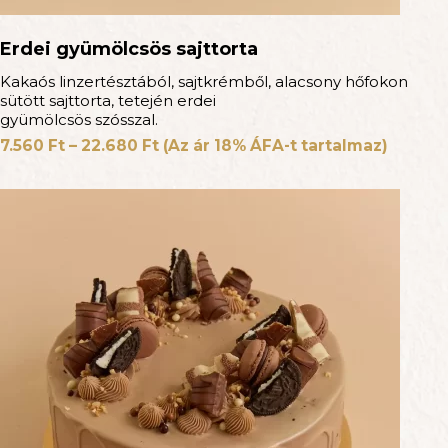
Erdei gyümölcsös sajttorta
Kakaós linzertésztából, sajtkrémből, alacsony hőfokon
sütött sajttorta, tetején erdei
gyümölcsös szósszal.
7.560
Ft
–
22.680
Ft
(Az ár 18% ÁFA-t tartalmaz)