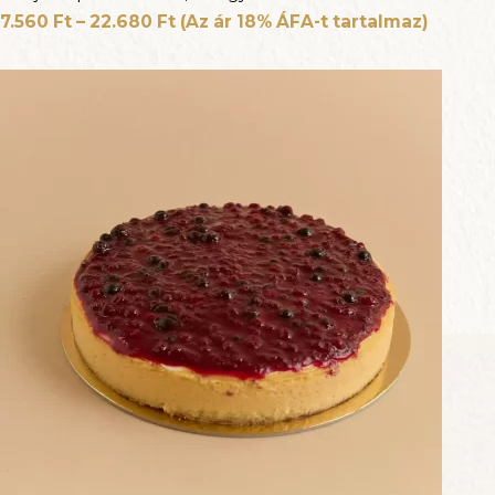
7.560
Ft
–
22.680
Ft
(Az ár 18% ÁFA-t tartalmaz)