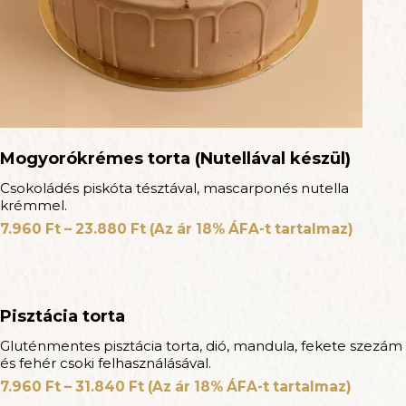
Mogyorókrémes torta (Nutellával készül)
Csokoládés piskóta tésztával, mascarponés nutella
krémmel.
7.960
Ft
–
23.880
Ft
(Az ár 18% ÁFA-t tartalmaz)
Pisztácia torta
Gluténmentes pisztácia torta, dió, mandula, fekete szezám
és fehér csoki felhasználásával.
7.960
Ft
–
31.840
Ft
(Az ár 18% ÁFA-t tartalmaz)