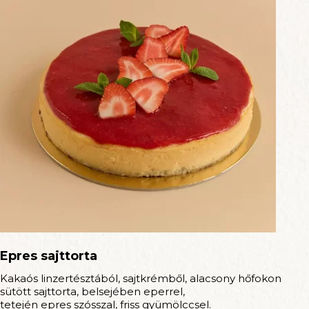
Epres sajttorta
Kakaós linzertésztából, sajtkrémből, alacsony hőfokon
sütött sajttorta, belsejében eperrel,
tetején epres szósszal, friss gyümölccsel.