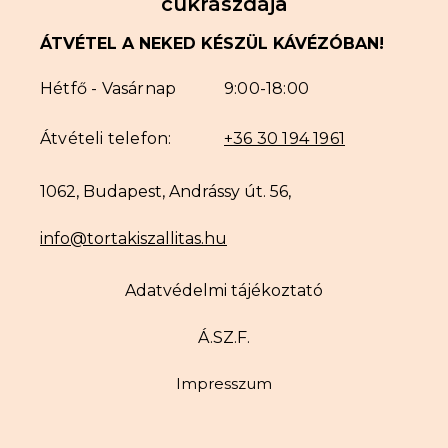
cukrászdája
ÁTVÉTEL A NEKED KÉSZÜL KÁVÉZÓBAN!
Hétfő - Vasárnap
9:00-18:00
Átvételi telefon:
+36 30 194 1961
1062, Budapest, Andrássy út. 56,
info@tortakiszallitas.hu
Adatvédelmi tájékoztató
Á.SZ.F.
Impresszum