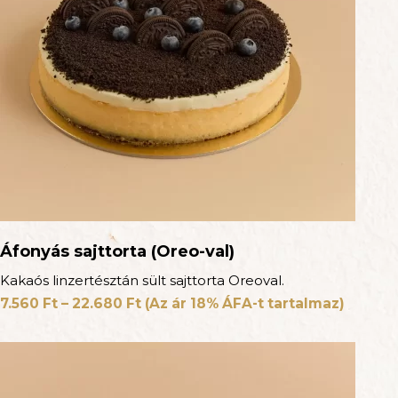
Áfonyás sajttorta (Oreo-val)
Kakaós linzertésztán sült sajttorta Oreoval.
7.560
Ft
–
22.680
Ft
(Az ár 18% ÁFA-t tartalmaz)