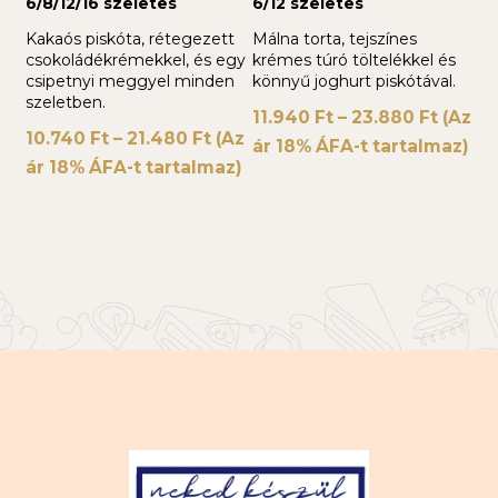
6/8/12/16 szeletes
6/12 szeletes
Kakaós piskóta, rétegezett
Málna torta, tejszínes
csokoládékrémekkel, és egy
krémes túró töltelékkel és
csipetnyi meggyel minden
könnyű joghurt piskótával.
szeletben.
11.940
Ft
–
23.880
Ft
(Az
10.740
Ft
–
21.480
Ft
(Az
ár 18% ÁFA-t tartalmaz)
ár 18% ÁFA-t tartalmaz)