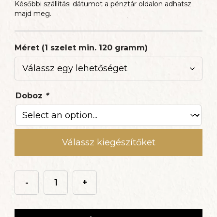
Későbbi szállítási dátumot a pénztár oldalon adhatsz
majd meg.
Méret (1 szelet min. 120 gramm)
Doboz
*
Válassz kiegészítőket
-
+
Tripla
csokoládétorta
mennyiség