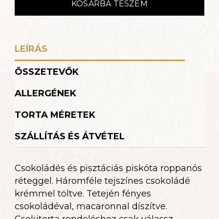
KOSÁRBA TESZEM
LEÍRÁS
ÖSSZETEVŐK
ALLERGÉNEK
TORTA MÉRETEK
SZÁLLÍTÁS ÉS ÁTVÉTEL
Csokoládés és pisztáciás piskóta roppanós
réteggel. Háromféle tejszínes csokoládé
krémmel töltve. Tetején fényes
csokoládéval, macaronnal díszítve.
Csokitorta rendeléshez csak válassz