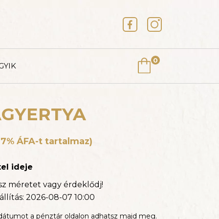
0
GYIK
AGYERTYA
A
27% ÁFA-t tartalmaz)
Z ÁR 18% ÁFA-T
tel ideje
sz méretet vagy érdeklődj!
llítás:
2026-08-07 10:00
TA
i dátumot a pénztár oldalon adhatsz majd meg.