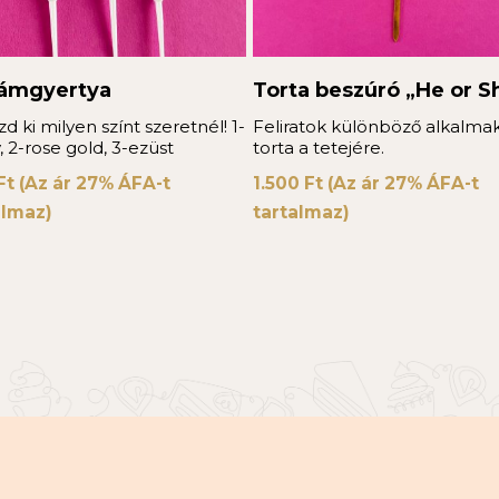
lámgyertya
Torta beszúró „He or S
zd ki milyen színt szeretnél! 1-
Feliratok különböző alkalmak
, 2-rose gold, 3-ezüst
torta a tetejére.
Ft
(Az ár 27% ÁFA-t
1.500
Ft
(Az ár 27% ÁFA-t
almaz)
tartalmaz)