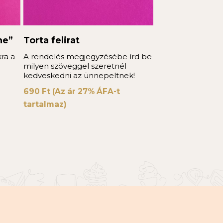
he”
Torta felirat
ra a
A rendelés megjegyzésébe írd be
milyen szöveggel szeretnél
kedveskedni az ünnepeltnek!
690
Ft
(Az ár 27% ÁFA-t
tartalmaz)