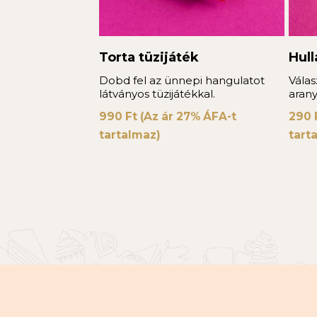
Torta tüzijáték
Hul
Dobd fel az ünnepi hangulatot
Válas
látványos tüzijátékkal.
arany
990
Ft
(Az ár 27% ÁFA-t
290
tartalmaz)
tart