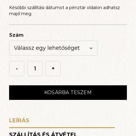
Későbbi szállítási dátumot a pénztár oldalon adhatsz
majd meg.
Szám
-
+
Hullámgyertya
mennyiség
KOSÁRBA TESZEM
LEÍRÁS
SZÁLLÍTÁS ÉS ÁTVÉTEL