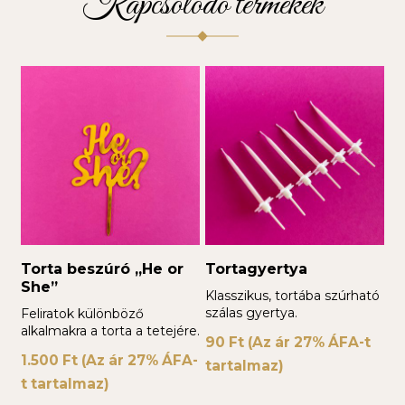
Kapcsolódó termékek
Torta beszúró „He or
Tortagyertya
She”
Klasszikus, tortába szúrható
szálas gyertya.
Feliratok különböző
alkalmakra a torta a tetejére.
90
Ft
(Az ár 27% ÁFA-t
1.500
Ft
(Az ár 27% ÁFA-
tartalmaz)
t tartalmaz)