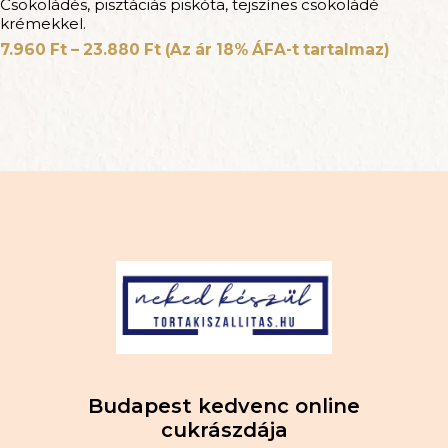
Csokoládés, pisztáciás piskóta, tejszínes csokoládé
krémekkel.
7.960
Ft
–
23.880
Ft
(Az ár 18% ÁFA-t tartalmaz)
Budapest kedvenc online
cukrászdája