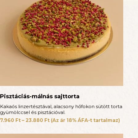
Pisztáciás-málnás sajttorta
Kakaós linzertésztával, alacsony hőfokon sütött torta
gyümölccsel és pisztációval.
7.960
Ft
–
23.880
Ft
(Az ár 18% ÁFA-t tartalmaz)