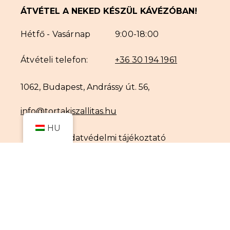
ÁTVÉTEL A NEKED KÉSZÜL KÁVÉZÓBAN!
Hétfő - Vasárnap
9:00-18:00
Átvételi telefon:
+36 30 194 1961
1062, Budapest, Andrássy út. 56,
info@tortakiszallitas.hu
Elem hozzáadva a kosárhoz.
PÉNZTÁR
0 elemek -
0
Ft
HU
Adatvédelmi tájékoztató
Á.SZ.F.
Impresszum