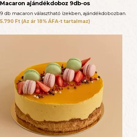
Macaron ajándékdoboz 9db-os
9 db macaron választható ízekben, ajándékdobozban.
5.790
Ft
(Az ár 18% ÁFA-t tartalmaz)