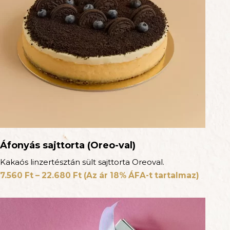
Áfonyás sajttorta (Oreo-val)
Kakaós linzertésztán sült sajttorta Oreoval.
7.560
Ft
–
22.680
Ft
(Az ár 18% ÁFA-t tartalmaz)