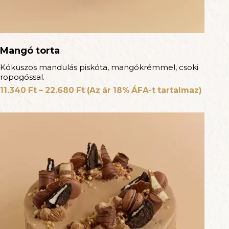
Mangó torta
Kókuszos mandulás piskóta, mangókrémmel, csoki
ropogóssal.
11.340
Ft
–
22.680
Ft
(Az ár 18% ÁFA-t tartalmaz)