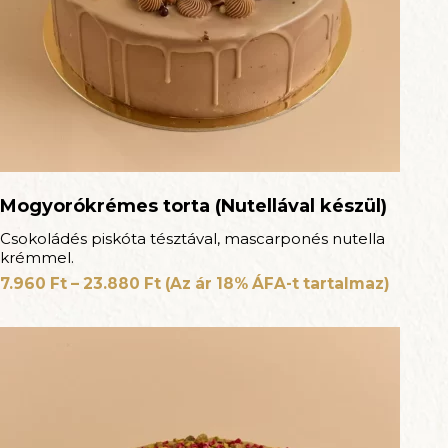
Mogyorókrémes torta (Nutellával készül)
Csokoládés piskóta tésztával, mascarponés nutella
krémmel.
7.960
Ft
–
23.880
Ft
(Az ár 18% ÁFA-t tartalmaz)