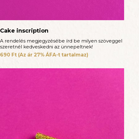
Cake inscription
A rendelés megjegyzésébe írd be milyen szöveggel
szeretnél kedveskedni az ünnepeltnek!
690
Ft
(Az ár 27% ÁFA-t tartalmaz)