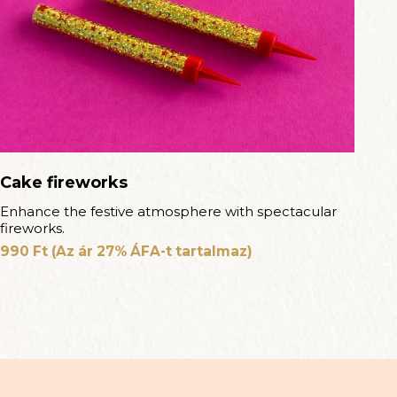
Cake fireworks
Enhance the festive atmosphere with spectacular
fireworks.
990
Ft
(Az ár 27% ÁFA-t tartalmaz)