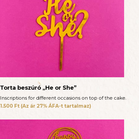
Torta beszúró „He or She”
Inscriptions for different occasions on top of the cake.
1.500
Ft
(Az ár 27% ÁFA-t tartalmaz)