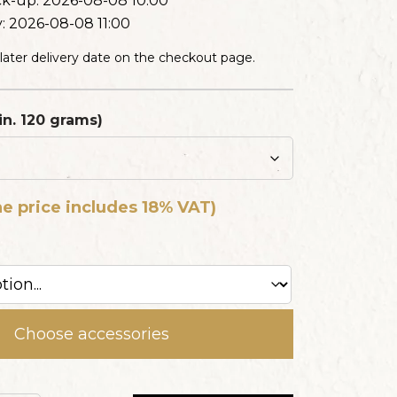
12 slices
ick-up:
2026-08-08 10:00
y:
2026-08-08 11:00
HE PRICE INCLUDES
 later delivery date on the checkout page.
CAKE
min. 120 grams)
12 slices
HE PRICE INCLUDES
e price includes 18% VAT)
CAKE
12 slices
HE PRICE INCLUDES
Choose accessories