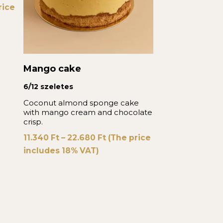
rice
Mango cake
6/12 szeletes
Coconut almond sponge cake
with mango cream and chocolate
crisp.
11.340
Ft
–
22.680
Ft
(The price
includes 18% VAT)