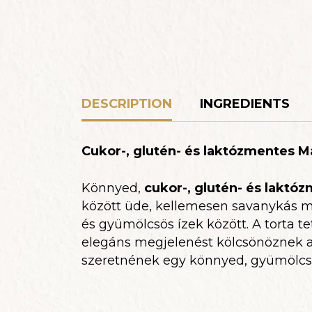
DESCRIPTION
INGREDIENTS
Cukor-, glutén- és laktózmentes M
Könnyed,
cukor-, glutén- és laktó
között üde, kellemesen savanykás má
és gyümölcsös ízek között. A torta te
elegáns megjelenést kölcsönöznek a
szeretnének egy könnyed, gyümölcsö