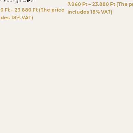
rt sponge cake.
7.960
Ft
–
23.880
Ft
(The p
40
Ft
–
23.880
Ft
(The price
includes 18% VAT)
udes 18% VAT)