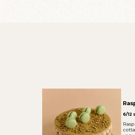
Ras
6/12 
Rasp
cotta