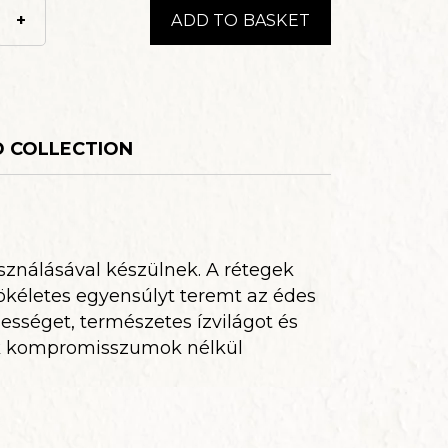
+
ADD TO BASKET
D COLLECTION
asználásával készülnek. A rétegek
ökéletes egyensúlyt teremt az édes
sességet, természetes ízvilágot és
kik kompromisszumok nélkül