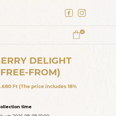
0
ERRY DELIGHT
(FREE-FROM)
AKE (FREE-FROM)
2.680
Ft
(The price includes 18%
HE PRICE
ollection time
E