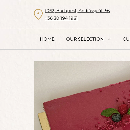
Skip
to
1062, Budapest, Andrássy út. 56
content
+36 30 194 1961
HOME
OUR SELECTION
CU
sugar-free
gluten-free
lactose-fr
CAKE
MACARONS, COOKIES, BISCUITS
ACCESSORIES