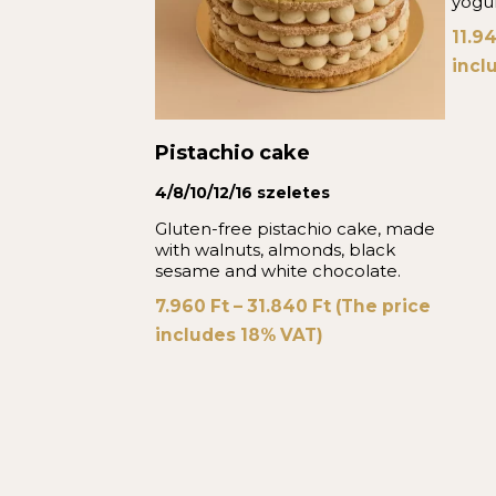
yogu
11.9
incl
Pistachio cake
4/8/10/12/16 szeletes
Gluten-free pistachio cake, made
with walnuts, almonds, black
sesame and white chocolate.
7.960
Ft
–
31.840
Ft
(The price
includes 18% VAT)