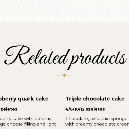
Related products
pberry quark cake
Triple chocolate cake
szeletes
4/6/10/12 szeletes
berry cake with creamy
Chocolate, pistachio sponge
ge cheese filling and light
with creamy chocolate crea