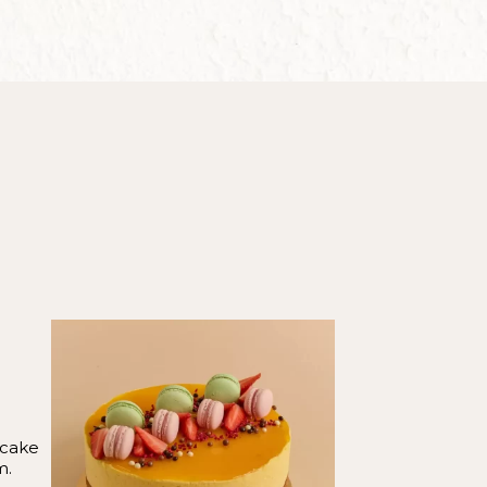
 cake
m.