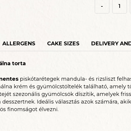
-
Mentes
málna
torta
quantity
ALLERGENS
CAKE SIZES
DELIVERY AN
álna torta
zmentes
piskótarétegek mandula- és rizsliszt felh
lna krém és gyümölcstöltelék található, amely t
tejét szezonális gyümölcsök díszítik, amelyek fris
 desszertnek. Ideális választás azok számára, a
s finomságot élvezni.