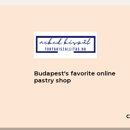
Budapest's favorite online
pastry shop
C