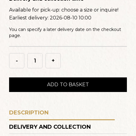
Available for pick-up:
choose a size or inquire!
Earliest delivery:
2026-08-10 10:00
You can specify a later delivery date on the checkout
page.
-
+
Torta
beszúró
"He
ADD TO BASKET
or
She"
quantity
DESCRIPTION
DELIVERY AND COLLECTION