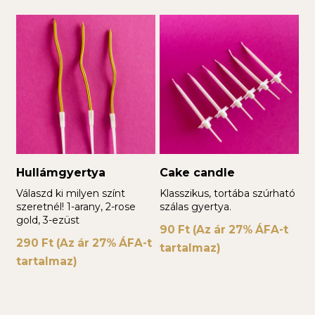
Hullámgyertya
Cake candle
Válaszd ki milyen színt
Klasszikus, tortába szúrható
szeretnél! 1-arany, 2-rose
szálas gyertya.
gold, 3-ezüst
90
Ft
(Az ár 27% ÁFA-t
290
Ft
(Az ár 27% ÁFA-t
tartalmaz)
tartalmaz)