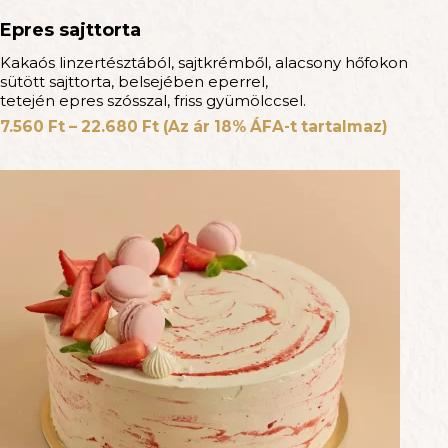
Epres sajttorta
Kakaós linzertésztából, sajtkrémből, alacsony hőfokon
sütött sajttorta, belsejében eperrel,
tetején epres szósszal, friss gyümölccsel.
7.560
Ft
–
22.680
Ft
(Az ár 18% ÁFA-t tartalmaz)