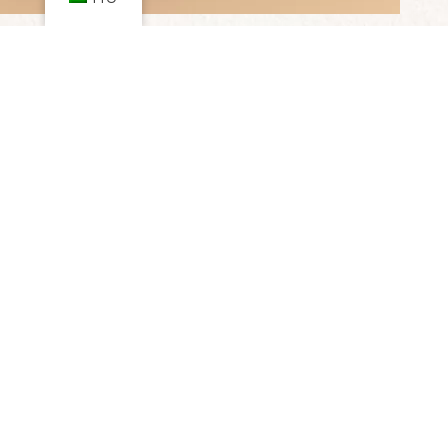
Pisztácia torta
Gluténmentes pisztácia torta, dió, mandula, fekete szezám
és fehér csoki felhasználásával.
7.960
Ft
–
31.840
Ft
(Az ár 18% ÁFA-t tartalmaz)