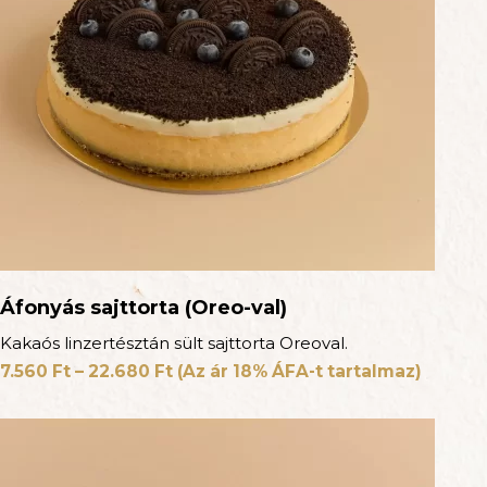
Áfonyás sajttorta (Oreo-val)
Kakaós linzertésztán sült sajttorta Oreoval.
7.560
Ft
–
22.680
Ft
(Az ár 18% ÁFA-t tartalmaz)