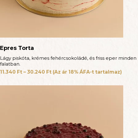
Epres Torta
Lágy piskóta, krémes fehércsokoládé, és friss eper minden
falatban.
11.340
Ft
–
30.240
Ft
(Az ár 18% ÁFA-t tartalmaz)