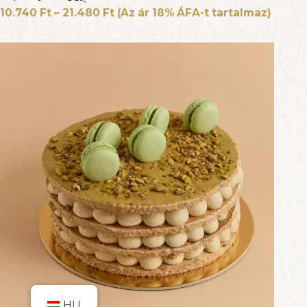
10.740
Ft
–
21.480
Ft
(Az ár 18% ÁFA-t tartalmaz)
Elem hozzáadva a kosárhoz.
PÉNZTÁR
0 elemek -
0
Ft
HU