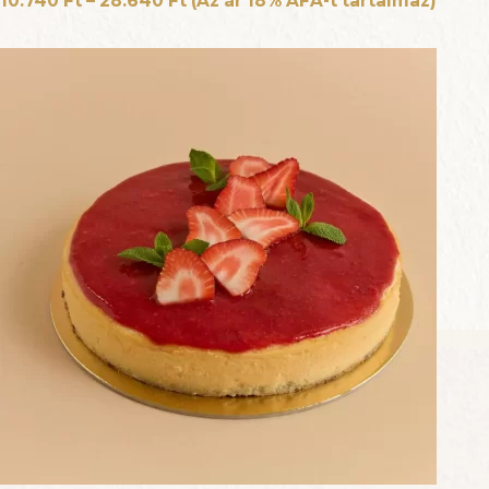
10.740
Ft
–
28.640
Ft
(Az ár 18% ÁFA-t tartalmaz)