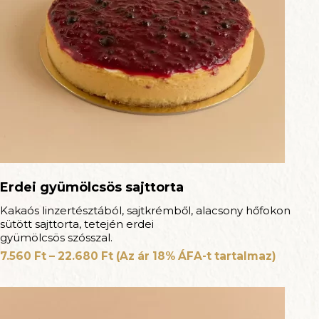
Erdei gyümölcsös sajttorta
Kakaós linzertésztából, sajtkrémből, alacsony hőfokon
sütött sajttorta, tetején erdei
gyümölcsös szósszal.
7.560
Ft
–
22.680
Ft
(Az ár 18% ÁFA-t tartalmaz)