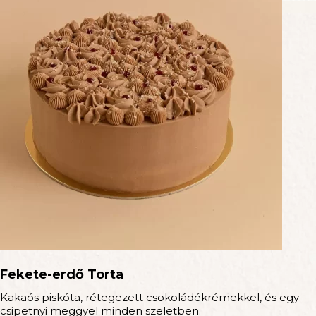
Fekete-erdő Torta
Kakaós piskóta, rétegezett csokoládékrémekkel, és egy
csipetnyi meggyel minden szeletben.