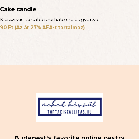
Cake candle
Klasszikus, tortába szúrható szálas gyertya.
90
Ft
(Az ár 27% ÁFA-t tartalmaz)
Budapest's favorite online pastry